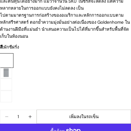
และต้นทุนได้อย่างมาก แม้ว่าจำนวน SKU ในซีรีส์จะลดลง แต่ความ
หลากหลายในการออกแบบยังคงไม่ลดลง เป็น
ไปตามมาตรฐานการก่อสร้างของอเมริกาและหลักการออกแบบตาม
หลักสรีรศาสตร์ ตอกย้ำความมุ่งมั่นอย่างต่อเนื่องของ Goldenhome ใน
ถามคำถาม
ด้านงานฝีมือที่แม่นยำ นำเสนอความเป็นไปได้ที่มากขึ้นสำหรับพื้นที่จัด
ชื่อ
เก็บในห้องนอน
ของ
สี:
ผักชีฝรั่ง
คุณ
อีเมล
ของ
คุณ
แบ่งปันผลิตภัณฑ์นี้
โทรศัพท์
ของ
สำเนา
คุณ
แบ่ง
ข้อความ
ปัน
แบ่ง
แบ่ง
ปัก
ของ
ปัน
ปัน
หมุด
คุณ
บน
บน
บน
Facebook
X
Pinterest
ปริมาณ
ช่องที่มีเครื่องหมาย * จำเป็นต้องกรอก
เพิ่มลงในรถเข็น
ลดปริมาณสำหรับ LITE WALK-IN CLOSET
เพิ่มปริมาณสำหรับ LITE WALK-IN CLOSET
ส่งคำถาม