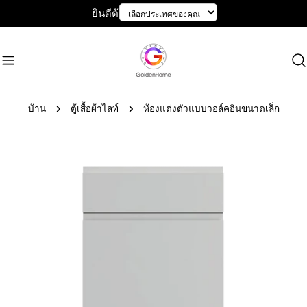
ข้าม
ยินดีต้อนรับสู่ GoldenHome
ไป
ที่
เนื้อหา
บ้าน
ตู้เสื้อผ้าไลท์
ห้องแต่งตัวแบบวอล์คอินขนาดเล็ก
ข้าม
ไป
ที่
ข้อมูล
ผลิตภัณฑ์
เปิดสื่อ 1 ในรูปแบบโมดอล