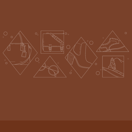
ยูทูบ