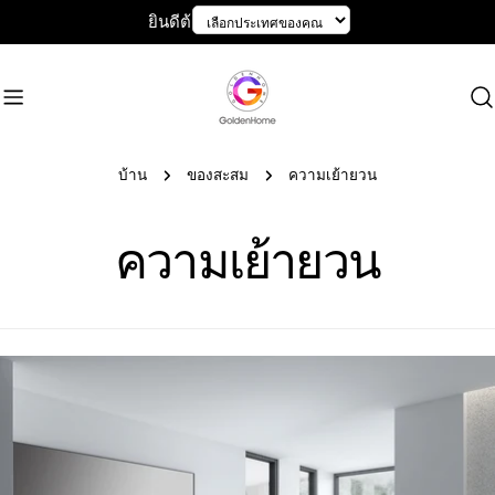
ข้าม
ยินดีต้อนรับสู่ GoldenHome
ไป
ที่
เนื้อหา
บ้าน
ของสะสม
ความเย้ายวน
ข
ความเย้ายวน
อ
ง
ส