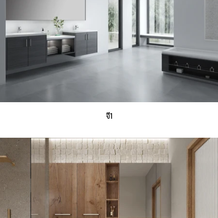
ะ
ส
ม
:
จี1