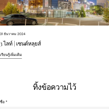
แบ่ง
แบ่ง
ปัก
ปัน
ปัน
หมุด
บน
บน
บน
Facebook
X
Pinterest
31 ธันวาคม 2024
3 ไลท์ | เซนต์หลุยส์
เรียนรู้เพิ่มเติม
ทิ้งข้อความไว้
ชื่อ
*