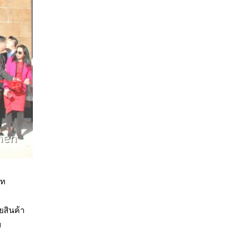
ัท
ยสินค้า
ย