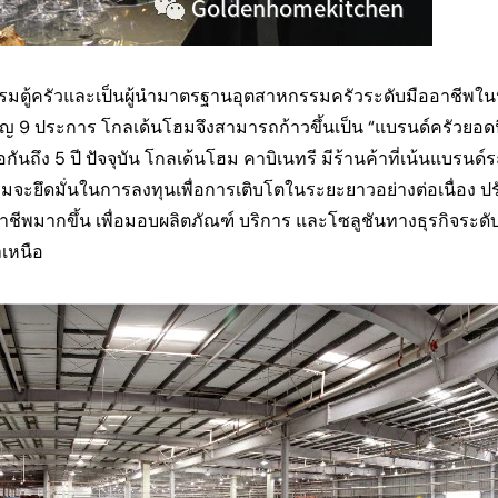
สาหกรรมตู้ครัวและเป็นผู้นำมาตรฐานอุตสาหกรรมครัวระดับมืออาชีพ
คัญ 9 ประการ โกลเด้นโฮมจึงสามารถก้าวขึ้นเป็น “แบรนด์ครัวยอ
ันถึง 5 ปี ปัจจุบัน โกลเด้นโฮม คาบิเนทรี มีร้านค้าที่เน้นแบรนด์
มจะยึดมั่นในการลงทุนเพื่อการเติบโตในระยะยาวอย่างต่อเนื่อง ปร
พมากขึ้น เพื่อมอบผลิตภัณฑ์ บริการ และโซลูชันทางธุรกิจระดั
เหนือ