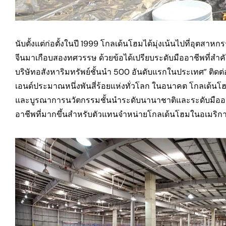
นับตั้งแต่ก่อตั้งในปี 1999 โกลเด้นโฮมได้มุ่งเน้นไปที่อุต
จีนมาเกือบสองทศวรรษ ด้วยข้อได้เปรียบระดับมืออาชีพที่สำ
บริษัทอสังหาริมทรัพย์ชั้นนำ 500 อันดับแรกในประเทศ” ติดต่อก
เอนด์ประมาณหนึ่งพันสี่ร้อยแห่งทั่วโลก ในอนาคต โกลเด้นโฮ
และบูรณาการนวัตกรรมชั้นนำระดับนานาชาติและระดับมืออาชี
อาชีพที่มากขึ้นสำหรับตัวแทนจำหน่ายโกลเด้นโฮมในอเมริกา