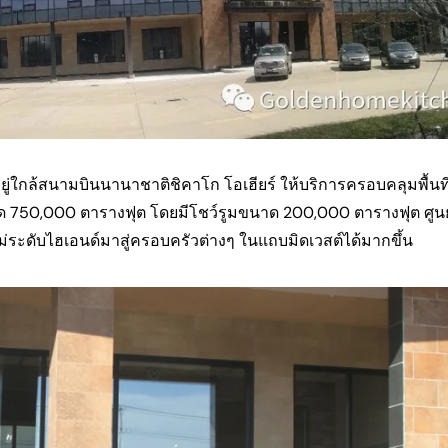
ู่ใกล้สนามบินนานาชาติชิคาโก โอเฮียร์ ให้บริการครอบคลุมพื้นท
้งหมด 750,000 ตารางฟุต โดยมีโชว์รูมขนาด 200,000 ตารางฟุต ศู
ม่ระดับไฮเอนด์มาสู่ครอบครัวต่างๆ ในแถบมิดเวสต์ได้มากขึ้น