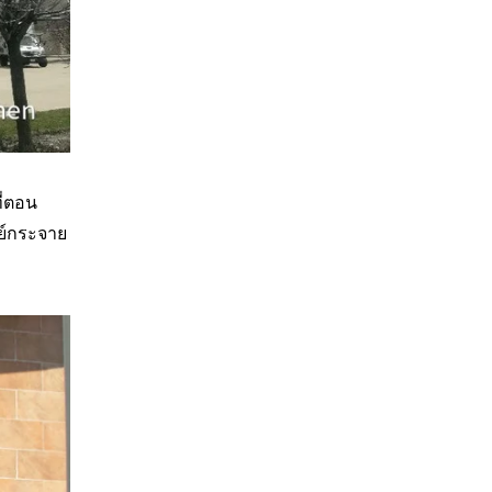
ี่ตอน
นย์กระจาย