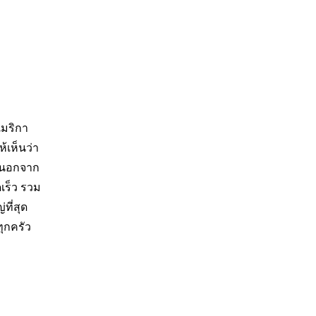
เมริกา
เห็นว่า
า นอกจาก
เร็ว รวม
ที่สุด
ุกครัว