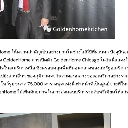
สำเนา
แบ่ง
แบ่ง
ปัก
ปัน
ปัน
หมุด
บน
บน
บน
Facebook
X
Pinterest
me ให้ความสำคัญเป็นอย่างมากในช่วงไม่กี่ปีที่ผ่านมา ปัจจุบันอ
 GoldenHome การเปิดตัว GoldenHome Chicago ในวันนี้แสดงให้
กิจในอเมริกาเหนือ ซึ่งครอบคลุมพื้นที่ตอนกลางของสหรัฐอเมริก
าโกไปยังส่วนอื่นๆ ของภูมิภาคตะวันตกตอนกลางของอเมริกาอย่างรวด
โชว์รูมขนาด 75,000 ตารางฟุตแห่งนี้ ทำหน้าที่เป็นศูนย์ขายที่ใหญ่
ome ได้เพิ่มศักยภาพในการส่งมอบบริการระดับพรีเมียมให้แก่ท