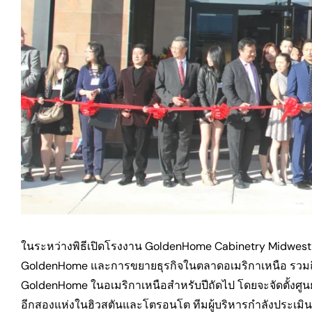
ในระหว่างพิธีเปิดโรงงาน GoldenHome Cabinetry Midwes
GoldenHome และการขยายธุรกิจในตลาดอเมริกาเหนือ รวมถึง
GoldenHome ในอเมริกาเหนือสำหรับปีถัดไป โดยจะจัดตั้งศู
อีกสองแห่งในฮิวสตันและโตรอนโต ทีมผู้บริหารกำลังประเมิ