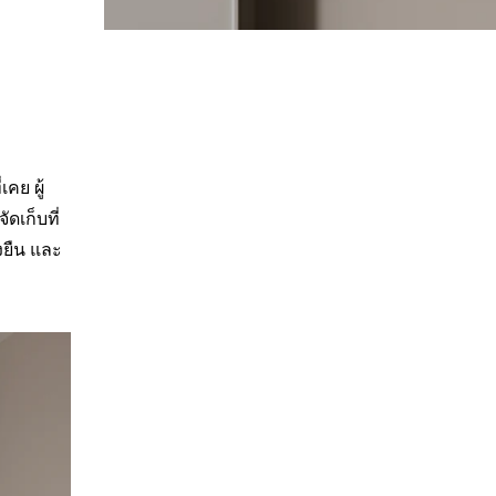
คย ผู้
ดเก็บที่
งยืน และ