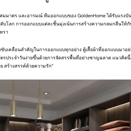
สำเนา
แบ่ง
แบ่ง
ปัก
ความสมมาตร และอารมณ์ ทีมออกแบบของ GoldenHome ได้รับแรงบั
ปัน
ปัน
หมุด
ลก การออกแบบแต่ละชิ้นมุ่งเน้นการสร้างความกลมกลืนให้กับพื้
บน
บน
บน
Facebook
X
Pinterest
รูหรา
บเคลื่อนสำคัญในการออกแบบทุกอย่าง ตู้เสื้อผ้าที่ออกแบบมาอย่า
จวัตรประจำวันง่ายขึ้นด้วยการจัดสรรพื้นที่อย่างชาญฉลาด แนวคิดนี
ย สร้างสรรค์ด้วยความรัก”