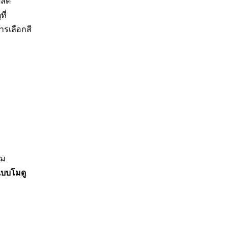
ลิต
ี่
ารเลือกสี
าม
้าแบบโมดู