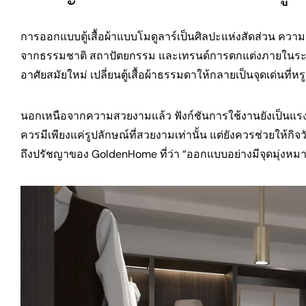
การออกแบบตู้เสื้อผ้าแบบโมดูลาร์เป็นศิลปะแห่งสัดส่วน 
จากธรรมชาติ สถาปัตยกรรม และเทรนด์การตกแต่งภายในระดับโ
อาศัยสมัยใหม่ เปลี่ยนตู้เสื้อผ้าธรรมดาให้กลายเป็นจุดเด่นที่ห
นอกเหนือจากความสวยงามแล้ว ฟังก์ชันการใช้งานยังเป็นแรงขั
ควรมีเพียงแค่รูปลักษณ์ที่สวยงามเท่านั้น แต่ยังควรช่วยให้กิ
ถึงปรัชญาของ GoldenHome ที่ว่า “ออกแบบอย่างมีจุดมุ่งหมา