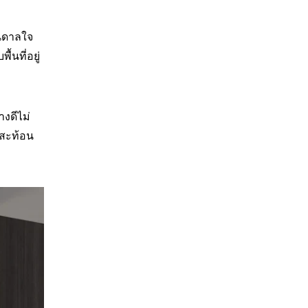
นดาลใจ
นที่อยู่
งดีไม่
้สะท้อน