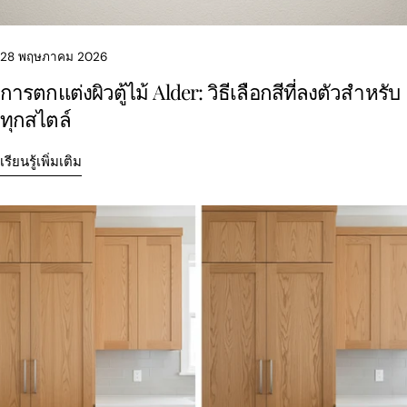
28 พฤษภาคม 2026
การตกแต่งผิวตู้ไม้ Alder: วิธีเลือกสีที่ลงตัวสำหรับ
ทุกสไตล์
เรียนรู้เพิ่มเติม
แบ่งปันบทความนี้
สำเนา
แบ่ง
แบ่ง
ปัก
ปัน
ปัน
หมุด
บน
บน
บน
Facebook
X
Pinterest