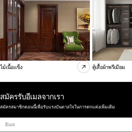
ไม้เนื้อแข็ง
ตู้เสื้อผ้าพรีเมียม
สมัครรับอีเมลจากเรา
สมัครสมาชิกตอนนี้เพื่อรับแรงบันดาลใจในการตกแต่งเพิ่มเติม
อีเมล