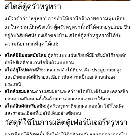
สไตล์ตู้ครัวหรูหรา
แม้ว่าคำว่า "หรูหรา" อาจทำให้เรานึกถึงภาพความฟุ่มเฟือย
แต่ในความเป็นจริงแล้ว ตู้ครัวหรูหรานั้นมีได้หลายรูปแบบ ขึ้น
อยู่กับวิสัยทัศน์ของเจ้าของบ้าน สไตล์ตู้ครัวหรูหราที่ได้รับ
ความนิยมมากที่สุด ได้แก่:
สไตล์มินิมอลสมัยใหม่:
ตู้ครัวแบบแผ่นเรียบที่มีผิวสัมผัสไร้รอยต่อ
มักใช้สีเคลือบเงาหรือพื้นผิวแบบด้าน
สไตล์ยุโรปคลาสสิก:
งานแกะสลักไม้ที่ประณีต ประตูบานยกสูง
และบัวตกแต่งที่มีรายละเอียด เน้นความเป็นเอกลักษณ์ของ
ประเพณี
สไตล์ผสมผสาน:
การผสมผสานระหว่างสไตล์โมเดิร์นและคลาสสิก
มอบความยืดหยุ่นทั้งในด้านการออกแบบและการใช้งาน
สไตล์อินดัสเทรียลชิค:
ตู้ครัวหรูหราที่ผสมผสานเหล็ก ไม้รีไซเคิล
และรายละเอียดที่เผยให้เห็นอย่างชัดเจน
วัสดุที่ใช้ในการผลิตตู้เฟอร์นิเจอร์หรูหรา
การเลือกใช้วัสดุเป็นสิ่งที่ทำให้ตู้ครัวระดับหรูแตกต่างออกไป