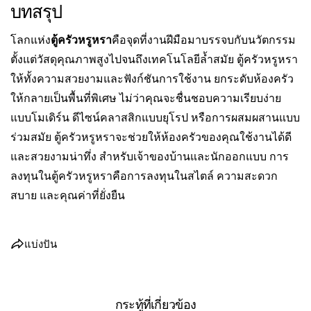
บทสรุป
โลกแห่ง
ตู้ครัวหรูหรา
คือจุดที่งานฝีมือมาบรรจบกับนวัตกรรม
ตั้งแต่วัสดุคุณภาพสูงไปจนถึงเทคโนโลยีล้ำสมัย ตู้ครัวหรูหรา
ให้ทั้งความสวยงามและฟังก์ชันการใช้งาน ยกระดับห้องครัว
ให้กลายเป็นพื้นที่พิเศษ ไม่ว่าคุณจะชื่นชอบความเรียบง่าย
แบบโมเดิร์น ดีไซน์คลาสสิกแบบยุโรป หรือการผสมผสานแบบ
ร่วมสมัย ตู้ครัวหรูหราจะช่วยให้ห้องครัวของคุณใช้งานได้ดี
และสวยงามน่าทึ่ง สำหรับเจ้าของบ้านและนักออกแบบ การ
ลงทุนในตู้ครัวหรูหราคือการลงทุนในสไตล์ ความสะดวก
สบาย และคุณค่าที่ยั่งยืน
แบ่งปันบทความนี้
แบ่งปัน
สำเนา
แบ่ง
แบ่ง
ปัก
ปัน
ปัน
หมุด
กระทู้ที่เกี่ยวข้อง
บน
บน
บน