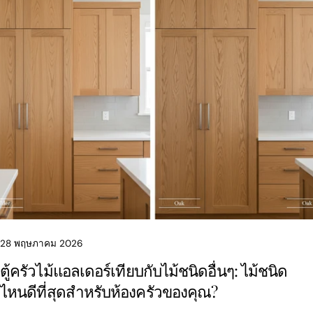
แบ่งปันบทความนี้
สำเนา
แบ่ง
แบ่ง
ปัก
ปัน
ปัน
หมุด
บน
บน
บน
Facebook
X
Pinterest
28 พฤษภาคม 2026
ตู้ครัวไม้แอลเดอร์เทียบกับไม้ชนิดอื่นๆ: ไม้ชนิด
ไหนดีที่สุดสำหรับห้องครัวของคุณ?