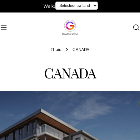
Doorgaan
Welkom bij GoldenHome
naar
artikel
Thuis
CANADA
CANADA