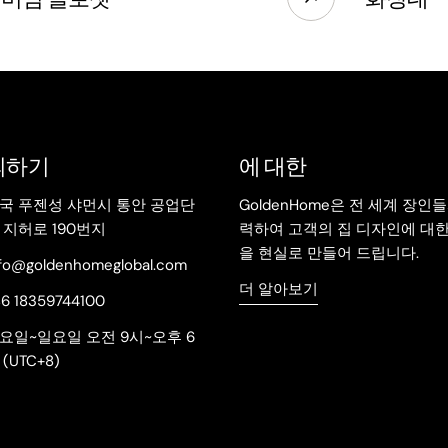
의하기
에 대한
국 푸젠성 샤먼시 통안 공업단
GoldenHome은 전 세계 장인
 지허로 190번지
력하여 고객의 집 디자인에 대한
을 현실로 만들어 드립니다.
nfo@goldenhomeglobal.com
더 알아보기
86 18359744100
요일~일요일 오전 9시~오후 6
 (UTC+8)