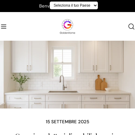
Salta
Benvenuti su GoldenHome
al
contenuto
15 SETTEMBRE 2025