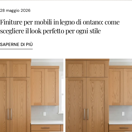
28 maggio 2026
Finiture per mobili in legno di ontano: come
scegliere il look perfetto per ogni stile
SAPERNE DI PIÙ
Condividi questo articolo
COPIA
Condividi
Condividi
Pin
su
su
su
Facebook
X
Pinterest