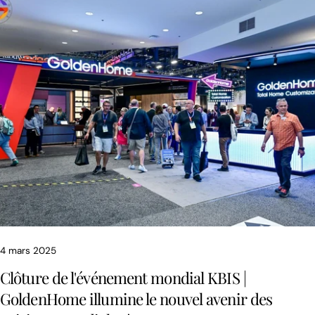
Partagez cet article
COPIE
Partager
Partager
Épingler
sur
sur
sur
Facebook
X
Pinterest
4 mars 2025
Clôture de l'événement mondial KBIS |
GoldenHome illumine le nouvel avenir des