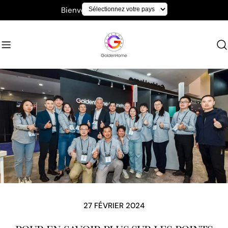
Aller
Bienvenue chez GoldenHome
au
contenu
27 FÉVRIER 2024