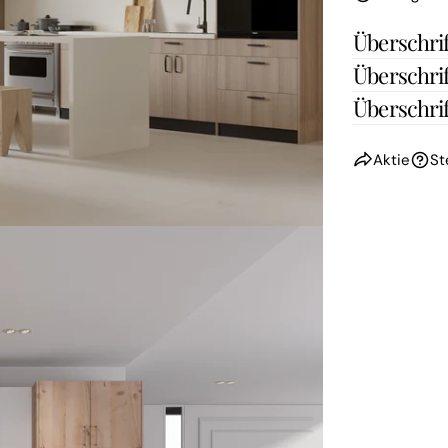
Überschrif
Überschrif
Überschrif
Aktie
St