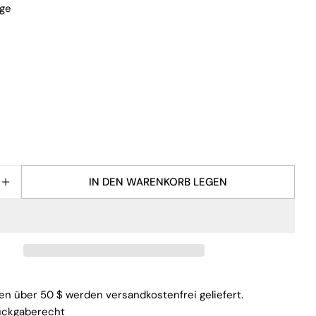
ge
IN DEN WARENKORB LEGEN
FÜR G2 VERRINGERN
MENGE FÜR G2 ERHÖHEN
en über 50 $ werden versandkostenfrei geliefert.
ückgaberecht